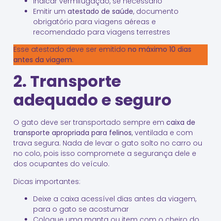
Indicar vermifugação, se necessário
Emitir um
atestado de saúde
, documento
obrigatório para viagens aéreas e
recomendado para viagens terrestres
Esse atestado deve ser emitido
no máximo 10 dias
antes da viagem
.
2. Transporte
adequado e seguro
O gato deve ser transportado sempre em
caixa de
transporte apropriada para felinos
, ventilada e com
trava segura. Nada de levar o gato solto no carro ou
no colo, pois isso compromete a segurança dele e
dos ocupantes do veículo.
Dicas importantes:
Deixe a caixa acessível dias antes da viagem,
para o gato se acostumar
Coloque uma manta ou item com o cheiro do