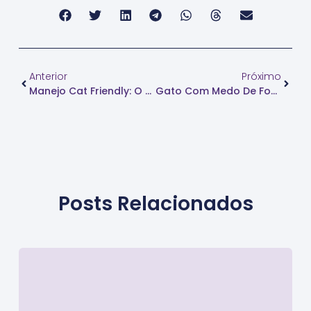
Anterior
Próximo
Manejo Cat Friendly: O Que É E Quais Os Benefícios Para O Seu Gato?
Gato Com Medo De Fogos? Veja Como Ajudar Seu Pet Nas Festas De Fim De Ano
Posts Relacionados