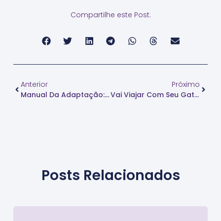
Compartilhe este Post:
Anterior
Próximo
Manual Da Adaptação: Adotando Um Gatinho Sem Estresse (para Ele E Para Você)
Vai Viajar Com Seu Gato? Veja Os Cuidados Obrigatórios Antes De Colocar O Pé Na Estrada Ou Embarcar No Avião
Posts Relacionados