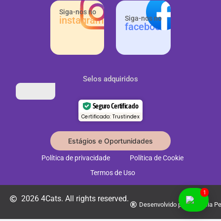
Siga-nos no
instagram
Siga-nos no
facebook
Selos adquiridos
Seguro Certificado
Certificado: Trustindex
Estágios e Oportunidades
Política de privacidade
Política de Cookie
Termos de Uso
1
2026 4Cats. All rights reserved.
Desenvolvido por: Agência Pe