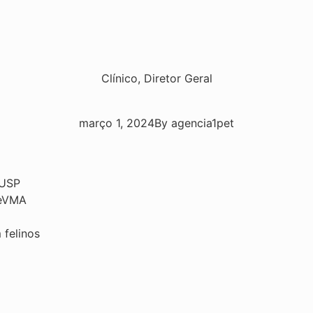
Clínico
,
Diretor Geral
março 1, 2024
By
agencia1pet
-USP
neVMA
felinos