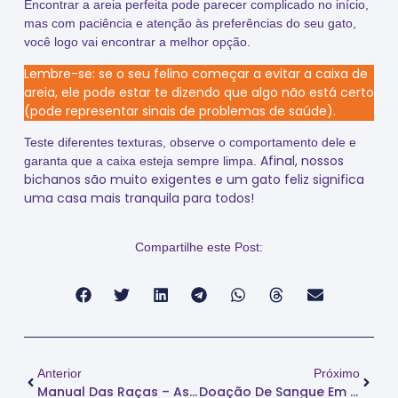
Encontrar a areia perfeita pode parecer complicado no início,
mas com paciência e atenção às preferências do seu gato,
você logo vai encontrar a melhor opção.
Lembre-se: se o seu felino começar a evitar a caixa de
areia, ele pode estar te dizendo que algo não está certo
(pode representar sinais de problemas de saúde).
Teste diferentes texturas, observe o comportamento dele e
Afinal, nossos
garanta que a caixa esteja sempre limpa.
bichanos são muito exigentes e um gato feliz significa
uma casa mais tranquila para todos!
Compartilhe este Post:
Anterior
Próximo
Manual Das Raças – Ashera
Doação De Sangue Em Gatos: O Seu Gatinho Pode Salvar Vidas