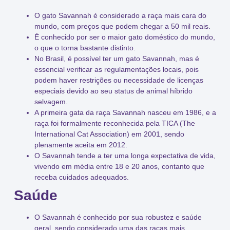
O gato
Savannah
é considerado a
raça mais cara do
mundo
, com preços que podem chegar a
50 mil reais
.
É conhecido por ser o
maior gato doméstico do mundo
,
o que o torna bastante distinto.
No
Brasil
, é possível ter um gato Savannah, mas é
essencial verificar as
regulamentações locais
, pois
podem haver restrições ou necessidade de licenças
especiais devido ao seu status de
animal híbrido
selvagem
.
A primeira gata da raça Savannah nasceu em
1986
, e a
raça foi formalmente reconhecida pela
TICA (The
International Cat Association)
em
2001
, sendo
plenamente aceita em
2012
.
O Savannah tende a ter uma longa
expectativa de vida
,
vivendo em média entre
18 e 20 anos
, contanto que
receba cuidados adequados.
Saúde
O Savannah é conhecido por sua
robustez e saúde
geral
, sendo considerado uma das
raças mais