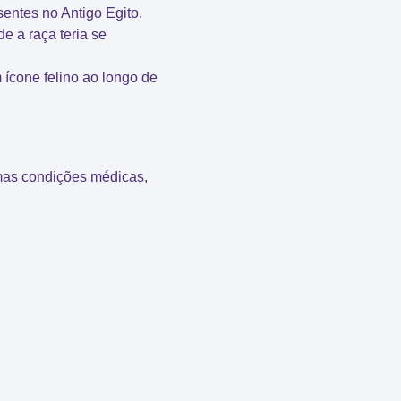
sentes no Antigo Egito
.
de a raça teria se
 ícone felino ao longo de
umas condições médicas,