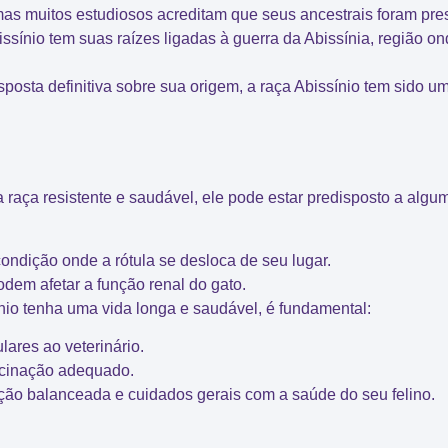
mas muitos estudiosos acreditam que seus ancestrais foram
pre
issínio tem suas raízes ligadas à
guerra da Abissínia
, região on
osta definitiva sobre sua origem, a raça Abissínio tem sido um
 raça resistente e saudável, ele pode estar predisposto a alg
condição onde a rótula se desloca de seu lugar.
odem afetar a função renal do gato.
nio
tenha uma vida longa e saudável, é fundamental:
lares ao veterinário
.
acinação adequado
.
ção balanceada e cuidados gerais com a saúde do seu felino.