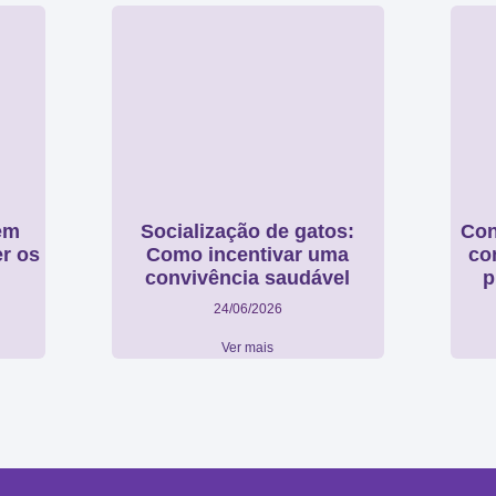
em
Socialização de gatos:
Con
r os
Como incentivar uma
co
convivência saudável
p
24/06/2026
Ver mais